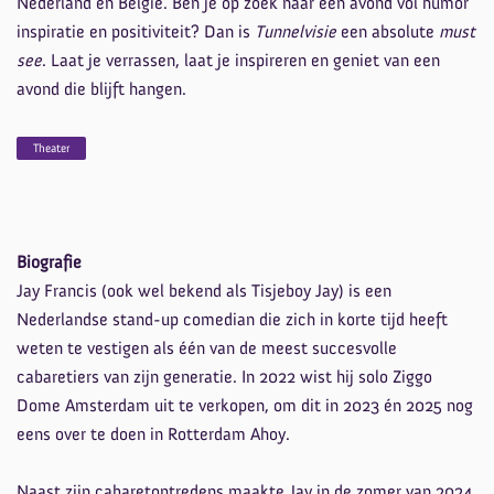
Nederland en België. Ben je op zoek naar een avond vol humor
inspiratie en positiviteit? Dan is
Tunnelvisie
een absolute
must
see
. Laat je verrassen, laat je inspireren en geniet van een
avond die blijft hangen.
Theater
Biografie
Jay Francis (ook wel bekend als Tisjeboy Jay) is een
Nederlandse stand-up comedian die zich in korte tijd heeft
weten te vestigen als één van de meest succesvolle
cabaretiers van zijn generatie. In 2022 wist hij solo Ziggo
Dome Amsterdam uit te verkopen, om dit in 2023 én 2025 nog
Inzoomen
eens over te doen in Rotterdam Ahoy.
Naast zijn cabaretoptredens maakte Jay in de zomer van 2024