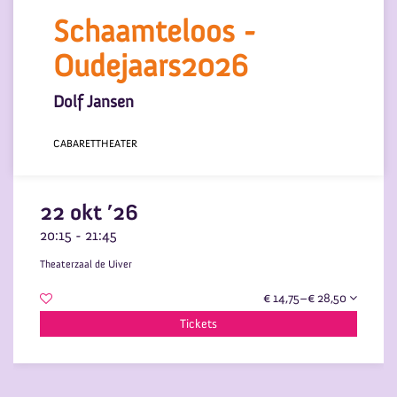
Schaamteloos -
Oudejaars2026
Dolf Jansen
CABARET
THEATER
22 okt ’26
20:15
-
21:45
Theaterzaal de Uiver
€ 14,75–€ 28,50
Tickets