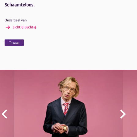
Schaamteloos.
Onderdeel van
Licht & Luchtig
Theater
Overslaan