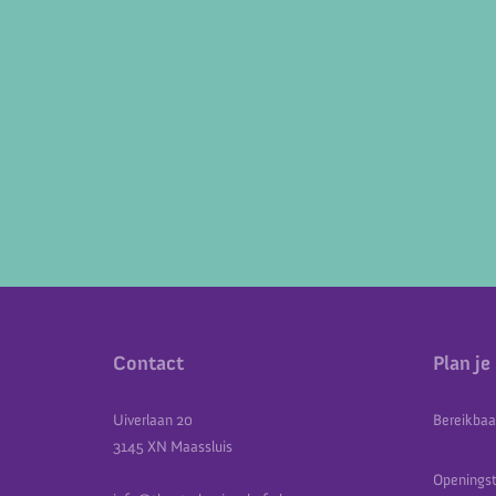
Contact
Plan je
Uiverlaan 20
Bereikbaa
3145 XN Maassluis
Openingst