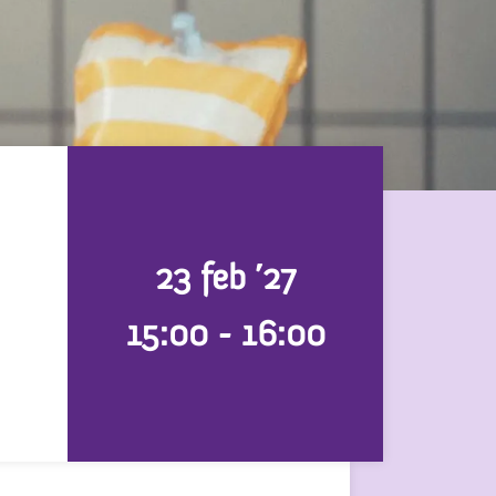
23 feb ’27
15:00
-
16:00