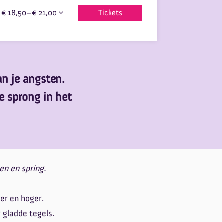
€ 18,50–€ 21,00
Tickets
an je angsten.
e sprong in het
ogen en spring.
ger en hoger.
 gladde tegels.