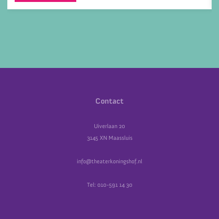
Contact
Uiverlaan 20
3145 XN Maassluis
info@theaterkoningshof.nl
Tel: 010-591 14 30