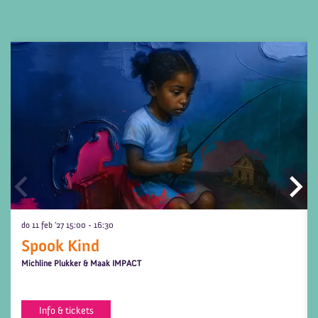
Overslaan
do 11 feb ’27
15:00 - 16:30
Spook Kind
Michline Plukker & Maak IMPACT
Info & tickets