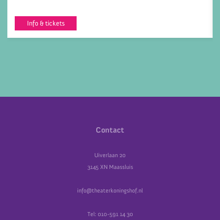
Info & tickets
Contact
Uiverlaan 20
3145 XN Maassluis
info@theaterkoningshof.nl
Tel: 010-591 14 30