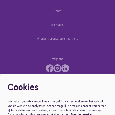
Team
Werken bij
Vrienden, sponsoren en partners
Volg ons
Cookies
We maken gebruik van cookies en vergelijkbare technieken om het gebruik
van de website te analyseren, om het mogelijk te maken content van derden
af te beelden, zoals ook video’s, en voor verschillende andere toepassingen.
Deze cookies worden ook geplaatst door derden.
Meer informatie…