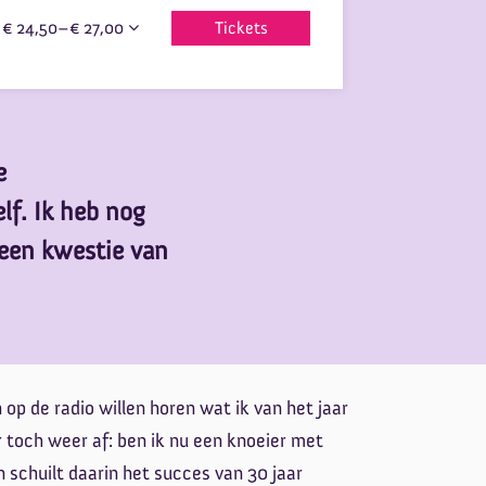
€ 24,50–€ 27,00
Tickets
Inzoomen
e
lf. Ik heb nog
geen kwestie van
op de radio willen horen wat ik van het jaar
r toch weer af: ben ik nu een knoeier met
 schuilt daarin het succes van 30 jaar