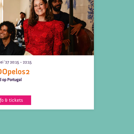
ei ’27
20:15 - 22:15
DOpelos2
d op Portugal
fo & tickets