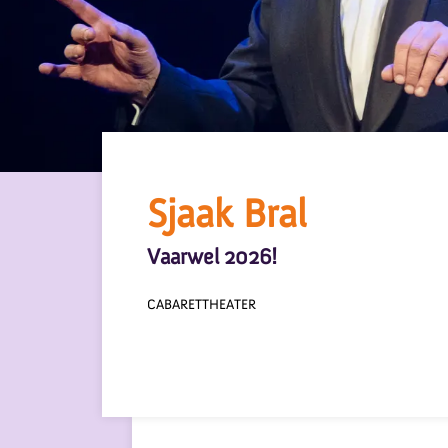
Sjaak Bral
Vaarwel 2026!
CABARET
THEATER