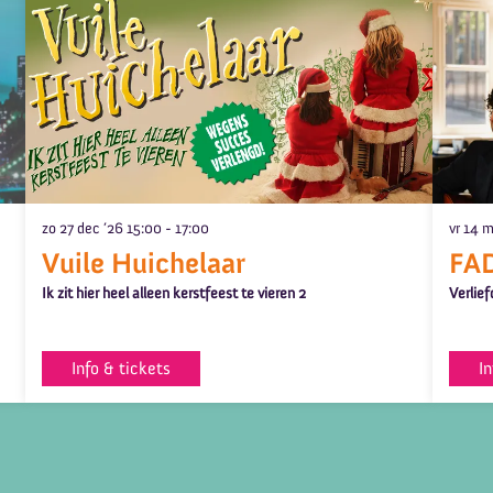
zo 27 dec ’26
15:00 - 17:00
vr 14 m
Vuile Huichelaar
FA
Ik zit hier heel alleen kerstfeest te vieren 2
Verlief
Info & tickets
In