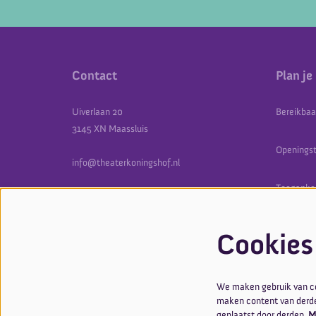
Contact
Plan je
Uiverlaan 20
Bereikbaa
3145 XN Maassluis
Openingst
info@theaterkoningshof.nl
Toegankel
Tel: 010-591 14 30
Kaarten e
Cookies
We maken gebruik van coo
maken content van derden
geplaatst door derden.
M