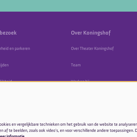
 bezoek
Over Koningshof
rheid en parkeren
Over Theater Koningshof
ijden
Team
ijkheid
Werken bij
n kortingen
Vrienden, sponsoren en partners
kies en vergelijkbare technieken om het gebruik van de website te analyseren
 af te beelden, zoals ook video’s, en voor verschillende andere toepassingen.
eer informatie…