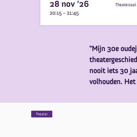
28 nov ’26
Theaterzaal 
20:15
-
21:45
Inzoomen
"Mijn 30e oudej
theatergeschied
nooit iets 30 j
volhouden. Het i
Theater